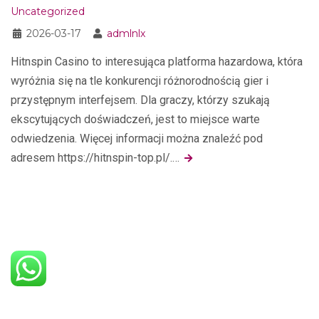
Uncategorized
2026-03-17
admlnlx
Hitnspin Casino to interesująca platforma hazardowa, która
wyróżnia się na tle konkurencji różnorodnością gier i
przystępnym interfejsem. Dla graczy, którzy szukają
ekscytujących doświadczeń, jest to miejsce warte
odwiedzenia. Więcej informacji można znaleźć pod
adresem https://hitnspin-top.pl/.…