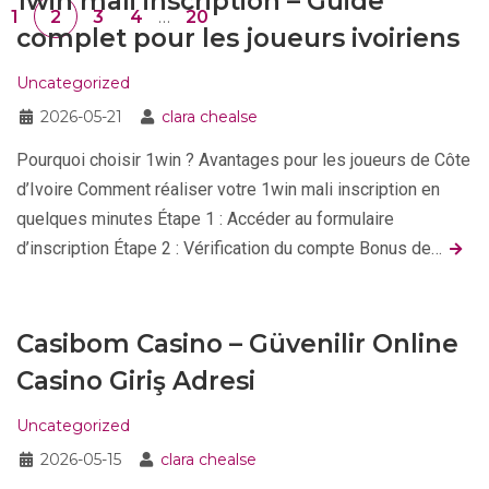
1win mali inscription – Guide
1
2
3
4
…
20
complet pour les joueurs ivoiriens
Uncategorized
2026-05-21
clara chealse
Pourquoi choisir 1win ? Avantages pour les joueurs de Côte
d’Ivoire Comment réaliser votre 1win mali inscription en
quelques minutes Étape 1 : Accéder au formulaire
d’inscription Étape 2 : Vérification du compte Bonus de…
Casibom Casino – Güvenilir Online
Casino Giriş Adresi
Uncategorized
2026-05-15
clara chealse