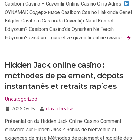
Casibom Casino – Güvenilir Online Casino Giriş Adresi
OYNAMAK Содержимое Casibom Casino Hakkında Genel
Bilgiler Casibom Casino’da Güvenliği Nasıl Kontrol
Ediyorum? Casibom Casino’da Oynarken Ne Tercih
Ediyorum? casibom , güncel ve güvenilir online casino…
Hidden Jack online casino :
méthodes de paiement, dépôts
instantanés et retraits rapides
Uncategorized
2026-05-15
clara chealse
Présentation du Hidden Jack Online Casino Comment
s’inscrire sur Hidden Jack ? Bonus de bienvenue et
exigences de mise Méthodes de paiement et rapidité des